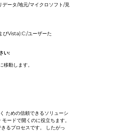
アプリデータ/地元/マイクロソフト/見
びVista):C:/ユーザーた
さい:
定] に移動します。
。
く ための信頼できるソリューシ
ン モードで開くのに役立ちます。
きるプロセスです。 したがっ