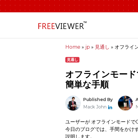
Home
»
jp
»
見通し
»
オフライン
見通し
オフラインモード
簡単な手順
Published By
Mack John
ユーザーが オフラインモードで
今日のブログでは、手間をかけず
説明します。