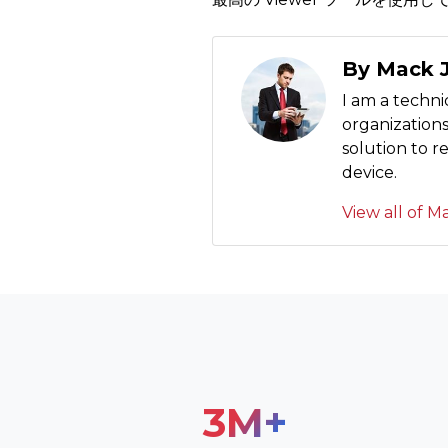
By Mack 
I am a techni
organization
solution to 
device.
View all of M
3
M+