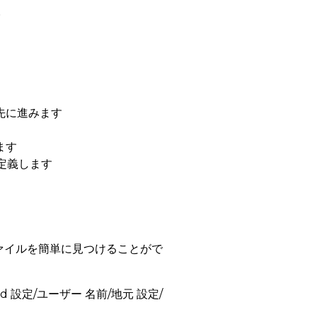
。
て先に進みます
ます
定義します
T ファイルを簡単に見つけることがで
nd 設定/ユーザー 名前/地元 設定/