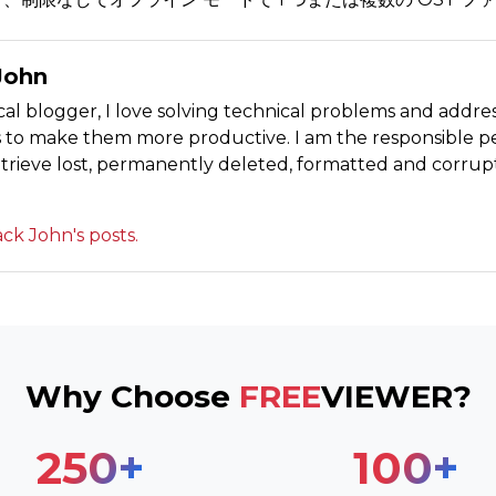
John
cal blogger, I love solving technical problems and addres
s to make them more productive. I am the responsible p
retrieve lost, permanently deleted, formatted and corru
ack John's posts.
Why Choose
FREE
VIEWER?
250
+
100
+