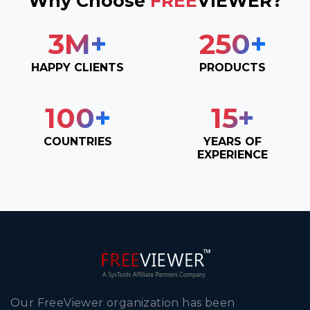
Why Choose
FREE
VIEWER?
3
M+
250
+
HAPPY CLIENTS
PRODUCTS
100
+
15
+
COUNTRIES
YEARS OF
EXPERIENCE
Our FreeViewer organization has been