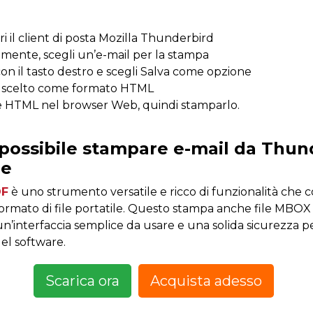
i il client di posta Mozilla Thunderbird
mente, scegli un’e-mail per la stampa
con il tasto destro e scegli Salva come opzione
ile scelto come formato HTML
ile HTML nel browser Web, quindi stamparlo.
possibile stampare e-mail da Thun
le
DF
è uno strumento versatile e ricco di funzionalità che c
formato di file portatile. Questo stampa anche file MBOX
n’interfaccia semplice da usare e una solida sicurezza pe
el software.
Scarica ora
Acquista adesso