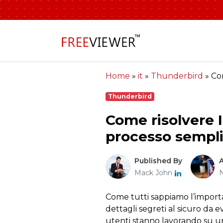
Home
»
it
»
Thunderbird
»
Co
Thunderbird
Come risolvere 
processo sempl
Published By
Mack John
Come tutti sappiamo l’importa
dettagli segreti al sicuro da 
utenti stanno lavorando su u