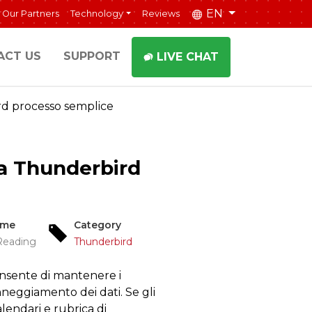
EN
Our Partners
Technology
Reviews
ACT US
SUPPORT
LIVE CHAT
rd processo semplice
da Thunderbird
ime
Category
Reading
Thunderbird
onsente di mantenere i
anneggiamento dei dati. Se gli
endari e rubrica di