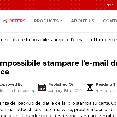
Blog
OFFERS
PRODUCTS
ABOUT US
CONT
me risolvere Impossibile stampare l’e-mail da Thunderbi
Impossibile stampare l’e-mail 
ice
Approved By
Published On
Reading T
Nimisha Ramesh
January 15th, 2024
4 Minutes 
nza del backup dei dati e della loro stampa su carta. C
eventuali attacchi di virus e malware, problemi tecnici, d
n account Thunderbird e desiderano stampare e-mail, cal