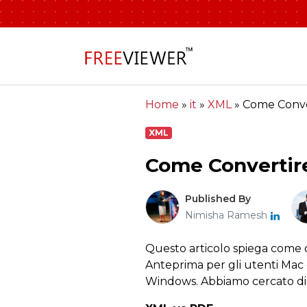
Home
»
it
»
XML
»
Come Conve
XML
Come Convertir
Published By
Nimisha Ramesh
Questo articolo spiega come 
Anteprima per gli utenti Mac e
Windows. Abbiamo cercato di f