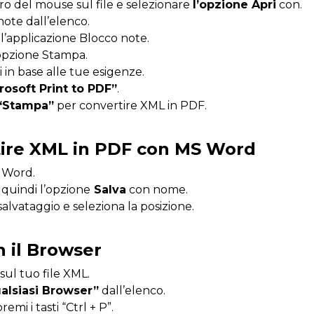
stro del mouse sul file e selezionare
l’opzione Apri
con.
ote dall’elenco.
ll’applicazione Blocco note.
opzione Stampa.
 in base alle tue esigenze.
rosoft Print to PDF”
.
“Stampa”
per convertire XML in PDF.
tire XML in PDF con MS Word
n Word.
, quindi l’opzione
Salva
con nome.
alvataggio e seleziona la posizione.
n il Browser
 sul tuo file XML.
alsiasi Browser”
dall’elenco.
remi i tasti “Ctrl + P”.