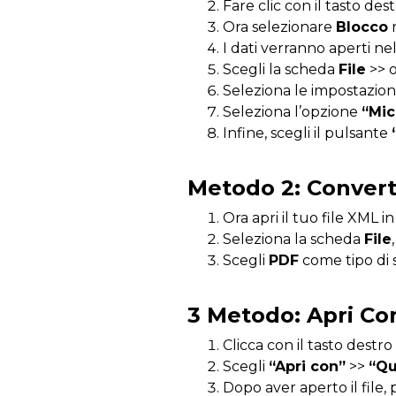
Fare clic con il tasto de
Ora selezionare
Blocco
n
I dati verranno aperti ne
Scegli la scheda
File
>> 
Seleziona le impostazioni
Seleziona l’opzione
“Mic
Infine, scegli il pulsante
Metodo 2: Conver
Ora apri il tuo file XML i
Seleziona la scheda
File
Scegli
PDF
come tipo di s
3 Metodo: Apri Co
Clicca con il tasto destro
Scegli
“Apri con”
>>
“Qu
Dopo aver aperto il file, p