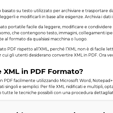
basato su testo utilizzato per archiviare e trasportare d
erli e modificarli in base alle esigenze. Archivia i dati in
mato portatile facile da leggere, modificare e condividere 
ll’uomo, che contengono testo, immagini, collegamenti iper
te al formato da qualsiasi macchina o luogo.
mato PDF rispetto all’XML, perché l’XML non è di facile l
er cui gli utenti desiderano convertire XML in PDF. Ora 
e XML in PDF Formato?
L in PDF facilmente utilizzando Microsoft Word, Notepad++
ti singoli e semplici. Per file XML nidificati e multipli, op
tutte le tecniche possibili con una procedura dettagliat