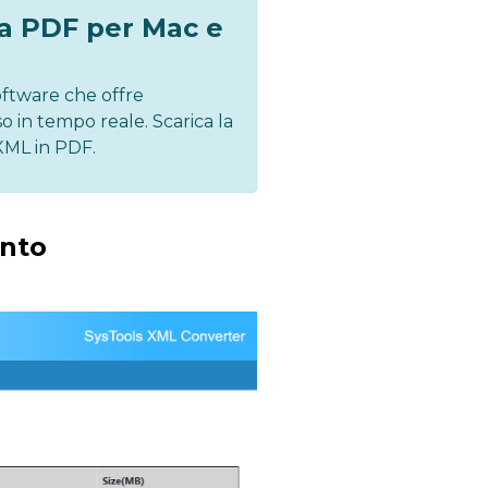
 a PDF per Mac e
oftware che offre
o in tempo reale. Scarica la
XML in PDF.
ento