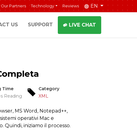
EN
Our Partners
Technology
Reviews
ACT US
SUPPORT
LIVE CHAT
Completa
g Time
Category
es Reading
XML
browser, MS Word, Notepad++,
sistemi operativi Mac e
Quindi, iniziamo il processo.