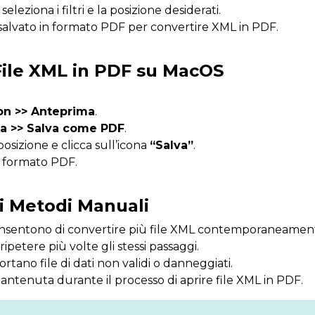
leziona i filtri e la posizione desiderati.
to salvato in formato PDF per convertire XML in PDF.
File XML in PDF su MacOS
con >> Anteprima
.
pa >> Salva come PDF
.
osizione e clicca sull’icona
“Salva”
.
in formato PDF.
 i Metodi Manuali
nsentono di convertire più file XML contemporaneamen
ripetere più volte gli stessi passaggi.
tano file di dati non validi o danneggiati.
antenuta durante il processo di aprire file XML in PDF.