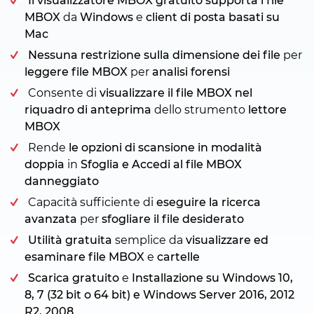
Il visualizzatore MBOX gratuito supporta i file
MBOX
da
Windows
e
client di posta basati su
Mac
Nessuna restrizione sulla dimensione dei file
per
leggere file MBOX
per
analisi forensi
Consente di
visualizzare il file MBOX nel
riquadro di anteprima
dello strumento
lettore
MBOX
Rende
le opzioni di scansione in modalità
doppia
in
Sfoglia e Accedi al file MBOX
danneggiato
Capacità sufficiente di
eseguire la ricerca
avanzata
per
sfogliare il file desiderato
Utilità gratuita
semplice da
visualizzare ed
esaminare file MBOX
e
cartelle
Scarica gratuito
e
Installazione su Windows 10,
8, 7 (32 bit o 64 bit) e Windows Server 2016, 2012
R2, 2008