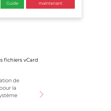
Guide
maintenant
es fichiers vCard
 sûr et
vec les