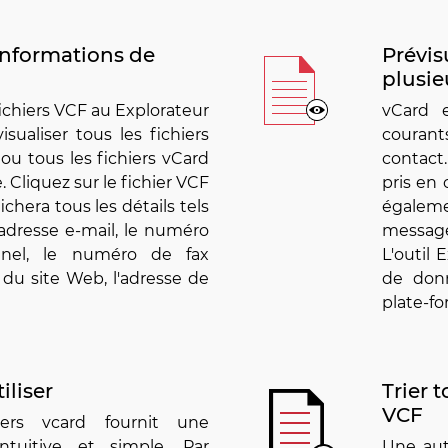
informations de
Prévis
plusie
 fichiers VCF au Explorateur
vCard 
sualiser tous les fichiers
couran
ou tous les fichiers vCard
contact
 Cliquez sur le fichier VCF
pris en 
fichera tous les détails tels
égalem
adresse e-mail, le numéro
message
nnel, le numéro de fax
L'outil 
e du site Web, l'adresse de
de donn
plate-for
iliser
Trier t
VCF
iers vcard fournit une
 intuitive et simple. Par
Une autr