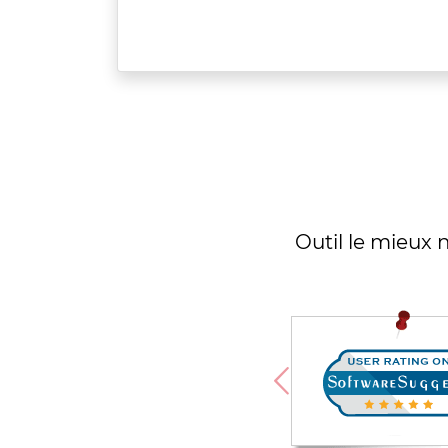
Outil le mieux n
tion de
ur la
ystème